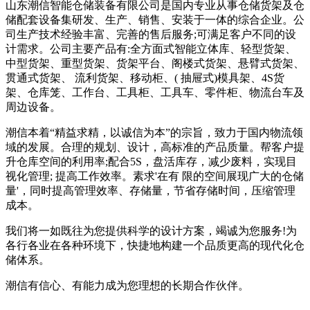
山东潮信智能仓储装备有限公司是国内专业从事仓储货架及仓
储配套设备集研发、生产、销售、安装于一体的综合企业。公
司生产技术经验丰富、完善的售后服务;可满足客户不同的设
计需求。公司主要产品有:全方面式智能立体库、轻型货架、
中型货架、重型货架、货架平台、阁楼式货架、悬臂式货架、
贯通式货架、 流利货架、移动柜、( 抽屉式)模具架、4S货
架、仓库笼、工作台、工具柜、工具车、零件柜、物流台车及
周边设备。
潮信本着“精益求精，以诚信为本”的宗旨，致力于国内物流领
域的发展。合理的规划、设计，高标准的产品质量。帮客户提
升仓库空间的利用率;配合5S，盘活库存，减少废料，实现目
视化管理; 提高工作效率。素求'在有 限的空间展现广大的仓储
量'，同时提高管理效率、存储量，节省存储时间，压缩管理
成本。
我们将一如既往为您提供科学的设计方案，竭诚为您服务!为
各行各业在各种环境下，快捷地构建一个品质更高的现代化仓
储体系。
潮信有信心、有能力成为您理想的长期合作伙伴。