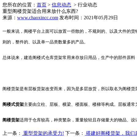
您所在的位置：
首页
>
信息动态
> 行业动态
重型阁楼货架适合用来放什么东西?
来源：
www.chaoxincc.com
发布时间：2021年05月29日
一般来说，阁楼平台上面可以放置一些散的，不规则的、以及大件的货
则的，整件的、以及单一品类数量多的产品。
总体说来，建造阁楼式仓库货架常用来存放日用品，生产中的部件原料
阁楼货架是有层板货架改变而来，因为是多层放货，所以取名为阁楼货架
阁楼式货架
主要由立柱、层板、横梁、楼面板、楼梯等构成。层板通常为冷
阁楼货架
适用于仓库较高，种类繁杂，重量较轻且存储量大的物品、设
上一条：
重型货架的承受力!
下一条：
搭建好阁楼货架，我们