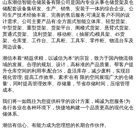
山东潮信智能仓储装备有限公司是国内专业从事仓储货架及仓
储配套设备集研发、生产、销售、安装于一体的综合企业。公
司生产技术经验丰富、完善的售后服务;可满足客户不同的设
计需求。公司主要产品有:全方面式智能立体库、轻型货架、
中型货架、重型货架、货架平台、阁楼式货架、悬臂式货架、
贯通式货架、 流利货架、移动柜、( 抽屉式)模具架、4S货
架、仓库笼、工作台、工具柜、工具车、零件柜、物流台车及
周边设备。
潮信本着“精益求精，以诚信为本”的宗旨，致力于国内物流领
域的发展。合理的规划、设计，高标准的产品质量。帮客户提
升仓库空间的利用率;配合5S，盘活库存，减少废料，实现目
视化管理; 提高工作效率。素求'在有 限的空间展现广大的仓储
量'，同时提高管理效率、存储量，节省存储时间，压缩管理
成本。
我们将一如既往为您提供科学的设计方案，竭诚为您服务!为
各行各业在各种环境下，快捷地构建一个品质更高的现代化仓
储体系。
潮信有信心、有能力成为您理想的长期合作伙伴。